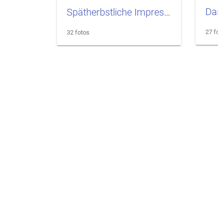
Spätherbstliche Impressionen aus dem Osnabrücker Land
27 f
32 fotos